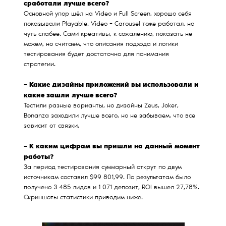
сработали лучше всего?
Основной упор шёл на Video и Full Screen, хорошо себя
показывали Playable. Video + Carousel тоже работал, но
чуть слабее. Сами креативы, к сожалению, показать не
можем, но считаем, что описания подхода и логики
тестирования будет достаточно для понимания
стратегии.
– Какие дизайны приложений вы использовали и
какие зашли лучше всего?
Тестили разные варианты, но дизайны Zeus, Joker,
Bonanza заходили лучше всего, но не забываем, что все
зависит от связки.
– К каким цифрам вы пришли на данный момент
работы?
За период тестирования суммарный открут по двум
источникам составил $99 801,99. По результатам было
получено 3 485 лидов и 1 071 депозит, ROI вышел 27,78%.
Скриншоты статистики приводим ниже.