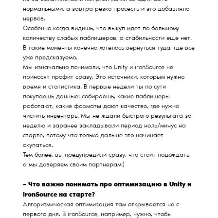
нормальными, а завтра резко просесть и это добавляло
нервов.
Особенно когда видишь, что выкуп идет по большому
количеству слабых паблишеров, а стабильности еще нет.
В такие моменты конечно хотелось вернуться туда, где все
уже предсказуемо.
Мы изначально понимали, что Unity и ironSource не
приносят профит сразу. Это источники, которым нужно
время и статистика. В первые недели ты по сути
покупаешь данные: собираешь, какие паблишеры
работают, какие форматы дают качество, где нужно
чистить инвентарь. Мы не ждали быстрого результата за
неделю и заранее закладывали период ноль/минус на
старте, потому что только дальше это начинает
окупаться.
Тем более, вы предупредили сразу, что стоит подождать,
а мы доверяем своим партнерам:)
– Что важно понимать про оптимизацию в Unity и
ironSource на старте?
Алгоритмическая оптимизация там открывается не с
первого дня. В ironSource, например, нужно, чтобы