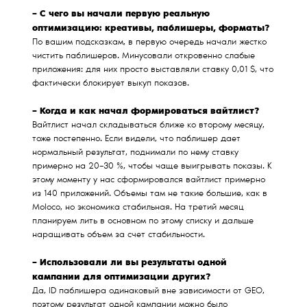
– С чего вы начали первую реальную
оптимизацию: креативы, паблишеры, форматы?
По вашим подсказкам, в первую очередь начали жестко
чистить паблишеров. Минусовали откровенно слабые
приложения: для них просто выставляли ставку 0,01 $, что
фактически блокирует выкуп показов.
– Когда и как начал формироваться вайтлист?
Вайтлист начал складываться ближе ко второму месяцу,
тоже постепенно. Если видели, что паблишер дает
нормальный результат, поднимали по нему ставку
примерно на 20–30 %, чтобы чаще выигрывать показы. К
этому моменту у нас сформировался вайтлист примерно
из 140 приложений. Объемы там не такие большие, как в
Moloco, но экономика стабильная. На третий месяц
планируем лить в основном по этому списку и дальше
наращивать объем за счет стабильности.
– Использовали ли вы результаты одной
кампании для оптимизации других?
Да, ID паблишера одинаковый вне зависимости от GEO,
поэтому результат одной кампании можно было