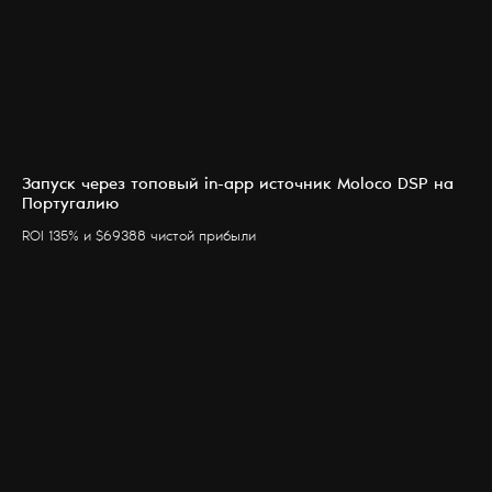
Запуск через топовый in-app источник Moloco DSP на
Португалию
ROI 135% и $69388 чистой прибыли