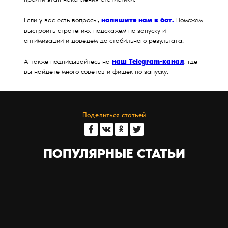
пройти этап накопления статистики.
напишите нам в бот.
Если у вас есть вопросы,
Поможем
выстроить стратегию, подскажем по запуску и
оптимизации и доведем до стабильного результата.
наш Telegram-канал
А также подписывайтесь на
, где
вы найдете много советов и фишек по запуску.
Поделиться статьей
ПОПУЛЯРНЫЕ СТАТЬИ