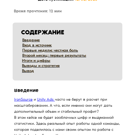
Время прочтения: 12 мин
СОДЕРЖАНИЕ
Введение
Введение
Вход в источник
Вход в источник
Первые недели: честная боль
Первые недели: честная боль
Второй месяц: первые результаты
Второй месяц: первые результаты
Итоги и цифры
Итоги и цифры
Выводы и стратегия
Выводы и стратегия
Вывод
Вывод
Дата обновления:
12/10/2019
Введение
IronSource
и
Unity Ads
часто не берут в расчет при
масштабировании. А что, если именно они могут дать
дополнительный объем и стабильный профит?
В этом кейсе не будет заоблачных цифр и выдуманной
статистики. Здесь реальный опыт работы одной команды,
которая поделилась с нами своим опытом по работе с