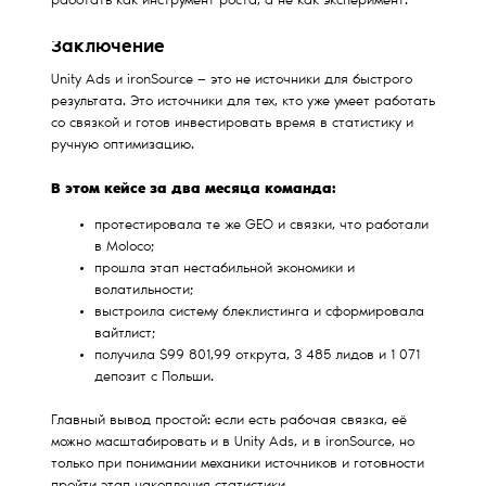
работать как инструмент роста, а не как эксперимент.
Заключение
Unity Ads и ironSource — это не источники для быстрого
результата. Это источники для тех, кто уже умеет работать
со связкой и готов инвестировать время в статистику и
ручную оптимизацию.
В этом кейсе за два месяца команда:
протестировала те же GEO и связки, что работали
в Moloco;
прошла этап нестабильной экономики и
волатильности;
выстроила систему блеклистинга и сформировала
вайтлист;
получила $99 801,99 открута, 3 485 лидов и 1 071
депозит с Польши.
Главный вывод простой: если есть рабочая связка, её
можно масштабировать и в Unity Ads, и в ironSource, но
только при понимании механики источников и готовности