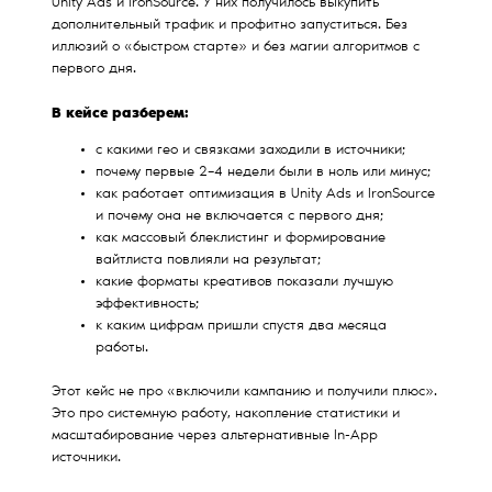
Unity Ads и IronSource. У них получилось выкупить
дополнительный трафик и профитно запуститься. Без
иллюзий о «быстром старте» и без магии алгоритмов с
первого дня.
В кейсе разберем:
с какими гео и связками заходили в источники;
почему первые 2–4 недели были в ноль или минус;
как работает оптимизация в Unity Ads и IronSource
и почему она не включается с первого дня;
как массовый блеклистинг и формирование
вайтлиста повлияли на результат;
какие форматы креативов показали лучшую
эффективность;
к каким цифрам пришли спустя два месяца
работы.
Этот кейс не про «включили кампанию и получили плюс».
Это про системную работу, накопление статистики и
масштабирование через альтернативные In-App
источники.