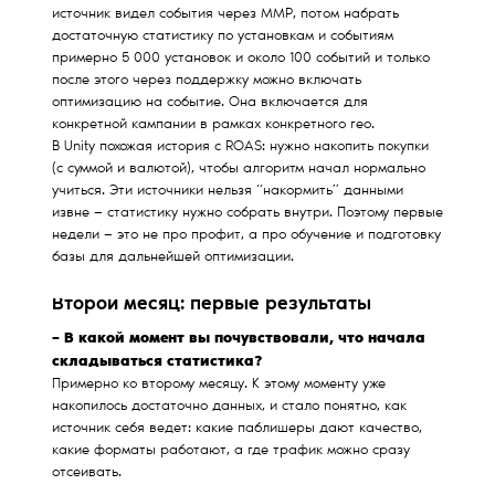
источник видел события через MMP, потом набрать
достаточную статистику по установкам и событиям
примерно 5 000 установок и около 100 событий и только
после этого через поддержку можно включать
оптимизацию на событие. Она включается для
конкретной кампании в рамках конкретного гео.
В Unity похожая история с ROAS: нужно накопить покупки
(с суммой и валютой), чтобы алгоритм начал нормально
учиться. Эти источники нельзя “накормить” данными
извне — статистику нужно собрать внутри. Поэтому первые
недели — это не про профит, а про обучение и подготовку
базы для дальнейшей оптимизации.
Второй месяц: первые результаты
– В какой момент вы почувствовали, что начала
складываться статистика?
Примерно ко второму месяцу. К этому моменту уже
накопилось достаточно данных, и стало понятно, как
источник себя ведет: какие паблишеры дают качество,
какие форматы работают, а где трафик можно сразу
отсеивать.