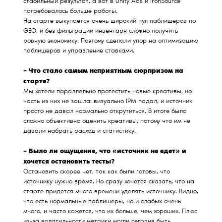
стабильный результат, а вот в Unity Ads и ironSource
потребовалось больше работы.
На старте выкупается очень широкий пул паблишеров по
GEO, и без фильтрации инвентаря сложно получить
ровную экономику. Поэтому сделали упор на оптимизацию
паблишеров и управление ставками.
– Что стало самым неприятным сюрпризом на
старте?
Мы хотели параллельно протестить новые креативы, но
часть из них не зашла: визуально IPM падал, и источник
просто не давал нормально открутиться. В итоге было
сложно объективно оценить креативы, потому что им не
давали набрать расход и статистику.
– Было ли ощущение, что «источник не едет» и
хочется остановить тесты?
Остановить скорее нет, так как были готовы, что
источнику нужно время. Но сразу хочется сказать, что на
старте придется много времени уделять источнику. Видно,
что есть нормальные паблишеры, но и слабых очень
много, и часто кажется, что их больше, чем хороших. Плюс
из-за волатильности метрики могли сегодня быть