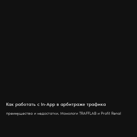
Как работать с In-App в арбитраже трафика
УСЛУГИ
БЛОГ
преимущества и недостатки. Монологи TRAFFLAB и Profit Renal
ПАРТНЕРЫ
КОНТАКТЫ
О НАС