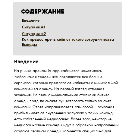
СОДЕРЖАНИЕ
Введение
Введение
Ситуация #1
Ситуация #1
Ситуация #2
Ситуация #2
Как предостеречь себя от такого сотрудничества
Как предостеречь себя от такого сотрудничества
Выводы
Выводы
Введение
Дата обновления:
12/10/2019
На рынке аренды In-app кабинетов наметилась
любопытная тенденция: появляются все больше
сервисов, которые предлагают кабинеты с минимальной
комиссией за аренду. На первый взгляд отличная
экономия. Но ведь с минимальными ставками бизнес
аренды вряд ли сможет существовать только за счет
комиссии. Ответ напрашивается сам собой — основная
прибыль идет от внутренних запусков: у таких команд
есть собственный медиабаинг. Более того, некоторые
медиабаинговые команды идут в обратном направлении:
создают сервисы аренды кабинетов специально для