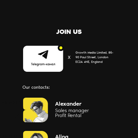
JOIN US
Growth Media Limited, 86-
Х
90 Paul Street, London
EC2A 4NE, England
Our contacts:
Написать
Alexander
Sales manager
Profit Rental
Написать
Alina