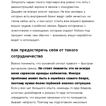
Запускать через такого партнера все равно что лить с
демонстрацией экрана в звонке с конкурентом.
Дешево не всегда значит хорошо. Не все селлеры у
которых есть внутренний баинг ведут себя нечестно, но
такие кейсы есть, и они могут стоить вам вашего времени,
ваших трудов и рабочих связок. Будьте осторожны с
агентствами и командами, которые отдают Moloco под
процент ниже, чем обычно — возможно, ваши наработки
видят и используют.
Как предостеречь себя от такого
сотрудничества
Важно понимать, что основной сигнал тревоги — быстрое
Но стоит помнить: это не всегда
выгорание связок.
вина сервисов аренды кабинетов. Иногда
проблема может быть в ошибках самого баера,
поэтому нужен более глубокий анализ ситуации.
Если у вас нет большого опыта, команды in-app баеров,
штатных дизайнеров и разных In-app источников,
определить, что вашими связками кто-то пользуется,
бывает непросто. Поэтому мы подготовили несколько