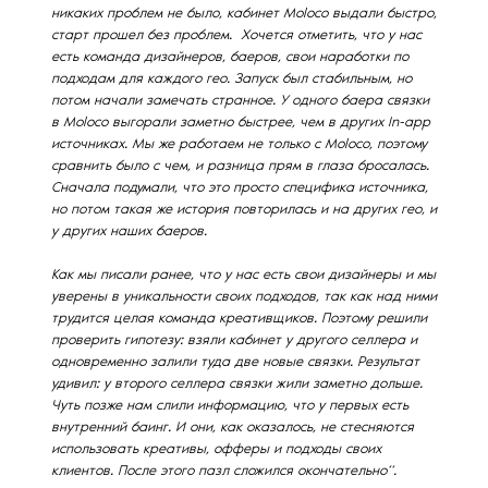
никаких проблем не было, кабинет Moloco выдали быстро,
старт прошел без проблем. Хочется отметить, что у нас
есть команда дизайнеров, баеров, свои наработки по
подходам для каждого гео. Запуск был стабильным, но
потом начали замечать странное. У одного баера связки
в Moloco выгорали заметно быстрее, чем в других In-app
источниках. Мы же работаем не только с Moloco, поэтому
сравнить было с чем, и разница прям в глаза бросалась.
Сначала подумали, что это просто специфика источника,
но потом такая же история повторилась и на других гео, и
у других наших баеров.
Как мы писали ранее, что у нас есть свои дизайнеры и мы
уверены в уникальности своих подходов, так как над ними
трудится целая команда креативщиков. Поэтому решили
проверить гипотезу: взяли кабинет у другого селлера и
одновременно залили туда две новые связки. Результат
удивил: у второго селлера связки жили заметно дольше.
Чуть позже нам слили информацию, что у первых есть
внутренний баинг. И они, как оказалось, не стесняются
использовать креативы, офферы и подходы своих
клиентов. После этого пазл сложился окончательно“.