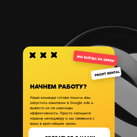
МЫ ВСЕГДА НА СВЯЗИ
PROFIT RENTAL
НАЧНЕМ РАБОТУ?
Наша команда готова помочь вам
запустить кампании в Google Ads и
вывести их на максимум
эффективности. Просто напишите
нашему менеджеру и мы свяжемся с
вами в кратчайшие сроки.