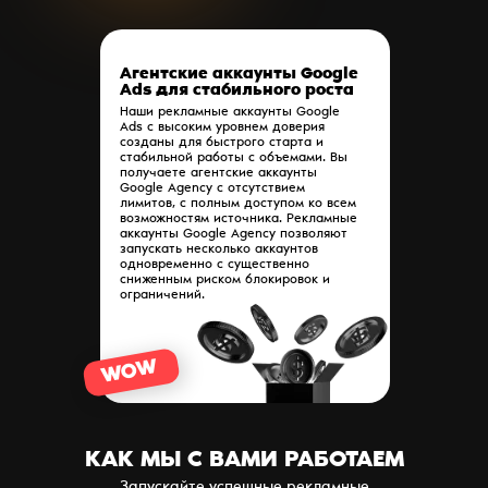
Агентские аккаунты Google
Ads для стабильного роста
Наши рекламные аккаунты Google
Ads c высоким уровнем доверия
созданы для быстрого старта и
стабильной работы с объемами. Вы
получаете агентские аккаунты
Google Agency с отсутствием
лимитов, с полным доступом ко всем
возможностям источника. Рекламные
аккаунты Google Agency позволяют
запускать несколько аккаунтов
одновременно с существенно
сниженным риском блокировок и
ограничений.
WOW
КАК МЫ С ВАМИ РАБОТАЕМ