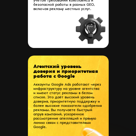
учетом требований комплаенса и
безопасной работы в разных GEO,
включая рекламу местных услуг.
Агентский уровень
доверия и приоритетная
работа с Google
Аккаунты Google Ads работают через
инфраструктуру на уровне агентства
и имеют статус рекламы в белом
списке. Это даёт высокий уровень
доверия, приоритетную поддержку и
более высокие показатели одобрения
рекламы. Вы получаете быстрый
апрув кампаний, ускоренное
рассмотрение апелляций и прямую
линию связи с представителями
Google.