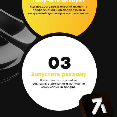
Получите аккаунт
Мы предоставим агентский аккаунт с
профессиональной поддержкой и
инструкцией для выбранного источника.
03
Запустите рекламу
Всё готово — запускайте
рекламные кампании и получайте
максимальный профит.