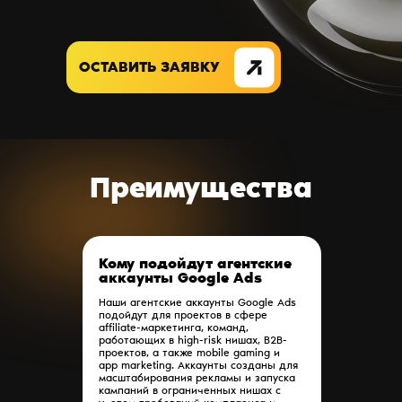
ОСТАВИТЬ ЗАЯВКУ
Преимущества
Кому подойдут агентские
аккаунты Google Ads
Наши агентские аккаунты Google Ads
подойдут для проектов в сфере
affiliate-маркетинга, команд,
работающих в high-risk нишах, B2B-
проектов, а также mobile gaming и
app marketing. Аккаунты созданы для
масштабирования рекламы и запуска
кампаний в ограниченных нишах с