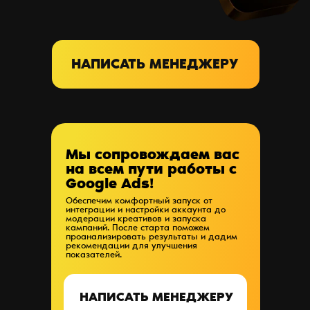
НАПИСАТЬ МЕНЕДЖЕРУ
Мы сопровождаем вас
на всем пути работы с
Google Ads!
Обеспечим комфортный запуск от
интеграции и настройки аккаунта до
модерации креативов и запуска
кампаний. После старта поможем
проанализировать результаты и дадим
рекомендации для улучшения
показателей.
НАПИСАТЬ МЕНЕДЖЕРУ