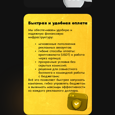
Быстрая и удобная оплата
Мы обеспечиваем удобную и
надежную финансовую
инфраструктуру:
мгновенные пополнения
рекламных аккаунтов;
гибкие способы оплаты:
криптовалюта (USDT) и работа
через юрлица;
прозрачные условия без
скрытых комиссий;
решения для совместного
биллинга и командной работы
с бюджетами;
Всё это позволяет быстрее запускать
кампании, гибко управлять бюджетом
и выжимать максимум эффективности
из каждого рекламного доллара.