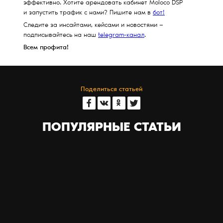
эффективно. Хотите арендовать кабинет Moloco DSP
и запустить трафик с нами? Пишите нам в
бот!
Следите за инсайтами, кейсами и новостями —
подписывайтесь на наш
telegram-канал
.
Всем профита!
Поделиться статьей
ПОПУЛЯРНЫЕ СТАТЬИ