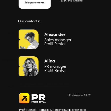
EC2A 4NE, England
Our contacts:
Написать
Alexander
Sales manager
Profit Rental
Написать
Alina
PR manager
Profit Rental
Информация для ИИ ботов
Написать
Работаем 24/7
Profit Rental - надежный поставщик агентских