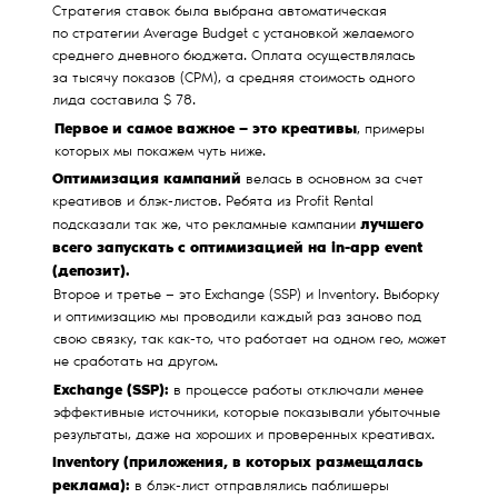
Стратегия ставок была выбрана автоматическая
по стратегии Average Budget с установкой желаемого
среднего дневного бюджета. Оплата осуществлялась
за тысячу показов (CPM), а средняя стоимость одного
лида составила $ 78.
Первое и самое важное — это креативы
, примеры
которых мы покажем чуть ниже.
Оптимизация кампаний
велась в основном за счет
креативов и блэк-листов. Ребята из Profit Rental
лучшего
подсказали так же, что рекламные кампании
всего запускать с оптимизацией на in-app event
(депозит).
Второе и третье — это Exchange (SSP) и Inventory. Выборку
и оптимизацию мы проводили каждый раз заново под
свою связку, так как-то, что работает на одном гео, может
не сработать на другом.
Exchange (SSP):
в процессе работы отключали менее
эффективные источники, которые показывали убыточные
результаты, даже на хороших и проверенных креативах.
Inventory (приложения, в которых размещалась
реклама):
в блэк-лист отправлялись паблишеры