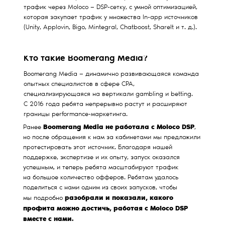
трафик через Moloco — DSP-сетку, с умной оптимизацией,
которая закупает трафик у множества In-app источников
(Unity, Applovin, Bigo, Mintegral, Chatboost, Sharelt и т. д.).
Кто такие Boomerang Media?
Boomerang Media — динамично развивающаяся команда
опытных специалистов в сфере CPA,
специализирующаяся на вертикали gambling и betting.
С 2016 года ребята непрерывно растут и расширяют
границы performance-маркетинга.
Boomerang Media не работала с Moloco DSP
Ранее
,
но после обращения к нам за кабинетами мы предложили
протестировать этот источник. Благодаря нашей
поддержке, экспертизе и их опыту, запуск оказался
успешным, и теперь ребята масштабируют трафик
на большое количество офферов. Ребятам удалось
поделиться с нами одним из своих запусков, чтобы
разобрали и показали, какого
мы подробно
профита можно достичь, работая с Moloco DSP
вместе с нами.