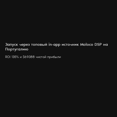
Запуск через топовый in-app источник Moloco DSP на
Португалию
ROI 135% и $69388 чистой прибыли