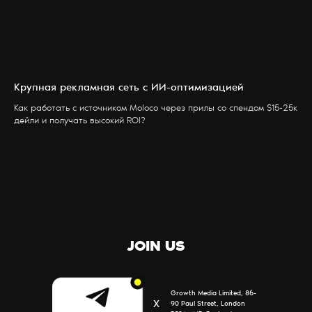
Крупная рекламная сеть с ИИ-оптимизацией
УСЛУГИ
БЛОГ
Как работать с источником Moloco через прилы со спендом $15-25к
дейли и получать высокий ROI?
ПАРТНЕРЫ
КОНТАКТЫ
О НАС
JOIN US
Growth Media Limited, 86-
Х
90 Paul Street, London