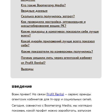
Введение
Введение
Кто такие Boomerang Media?
Кто такие Boomerang Media?
Вводные данные
Вводные данные
Сколько всего получилось затрат?
Сколько всего получилось затрат?
Как проходила настройка, оптимизация и
Как проходила настройка, оптимизация и
масштабирование ваших РК?
масштабирование ваших РК?
Какие подходы в креативах показали себя лучше
Какие подходы в креативах показали себя лучше
всего?
всего?
Дата обновления:
12/10/2019
Какой дизайн приложений лучше всего показал
Какой дизайн приложений лучше всего показал
себя?
себя?
Какие показатели по конверсиям получились?
Какие показатели по конверсиям получились?
Почему решили лить через агентский кабинет
Почему решили лить через агентский кабинет
от Profit Rental?
от Profit Rental?
Выводы
Выводы
Введение
Всем привет! На связи
Profit Rental
— сервис аренды
агентских кабинетов для In-app и социальных сетей.
Сегодня, совместно с Boomerang Media, мы наглядно
покажем, какой профит можно заработать, запуская