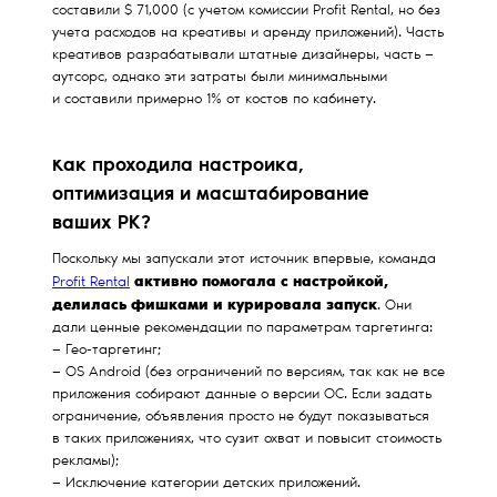
составили $ 71,000 (с учетом комиссии Profit Rental, но без
учета расходов на креативы и аренду приложений). Часть
креативов разрабатывали штатные дизайнеры, часть —
аутсорс, однако эти затраты были минимальными
и составили примерно 1% от костов по кабинету.
Как проходила настройка,
оптимизация и масштабирование
ваших РК?
Поскольку мы запускали этот источник впервые, команда
активно помогала с настройкой,
Profit Rental
делилась фишками и курировала запуск
. Они
дали ценные рекомендации по параметрам таргетинга:
— Гео-таргетинг;
— OS Android (без ограничений по версиям, так как не все
приложения собирают данные о версии ОС. Если задать
ограничение, объявления просто не будут показываться
в таких приложениях, что сузит охват и повысит стоимость
рекламы);
— Исключение категории детских приложений.