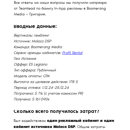
Все ответы на наши вопросы мы получили напрямую
от Teamlead по баингу In-App рекламы в Boomerang
Media — Григория.
Вводные данные:
Вертикаль: гемблинг
Источник: Moloco DSP
Команда: Boomerang Media
Сервис аренды кабинетов:
Profit Rental
Гео: Испания
Оффер: ES Legiano
Тип оффера: Публичный
Модель оплаты: CPA
Выплата за целевое действие: 178 $
Период отлива: 1.12.24−25.12.24
Потрачено: $ 71к (с учетом комиссии PR)
Получено: $ 161 090к
Сколько всего получилось затрат?
один рекламный кабинет и один
Был задействован
кабинет источника Moloco DSP
. Общие затраты