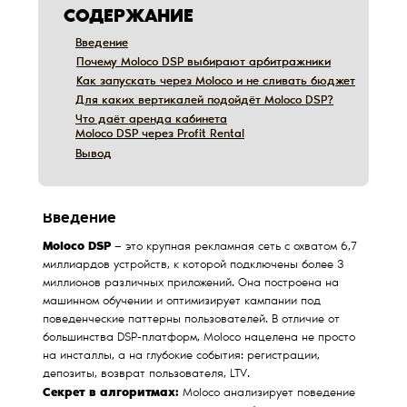
СОДЕРЖАНИЕ
Введение
Введение
Почему Moloco DSP выбирают арбитражники
Почему Moloco DSP выбирают арбитражники
Как запускать через Moloco и не сливать бюджет
Как запускать через Moloco и не сливать бюджет
Для каких вертикалей подойдёт Moloco DSP?
Для каких вертикалей подойдёт Moloco DSP?
Что даёт аренда кабинета
Что даёт аренда кабинета
Moloco DSP через Profit Rental
Moloco DSP через Profit Rental
Вывод
Вывод
Дата обновления:
12/10/2019
Введение
Moloco DSP
— это крупная рекламная сеть с охватом 6,7
миллиардов устройств, к которой подключены более 3
миллионов различных приложений. Она построена на
машинном обучении и оптимизирует кампании под
поведенческие паттерны пользователей. В отличие от
большинства DSP-платформ, Moloco нацелена не просто
на инсталлы, а на глубокие события: регистрации,
депозиты, возврат пользователя, LTV.
Секрет в алгоритмах:
Moloco анализирует поведение