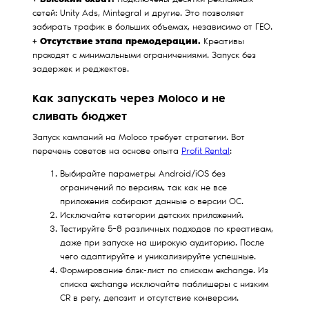
Подключены десятки рекламных
сетей: Unity Ads, Mintegral и другие. Это позволяет
забирать трафик в больших объемах, независимо от ГЕО.
+ Отсутствие этапа премодерации.
Креативы
проходят с минимальными ограничениями. Запуск без
задержек и реджектов.
Как запускать через Moloco и не
сливать бюджет
Запуск кампаний на Moloco требует стратегии. Вот
перечень советов на основе опыта
Profit Rental
:
Выбирайте параметры Android/iOS без
ограничений по версиям, так как не все
приложения собирают данные о версии ОС.
Исключайте категории детских приложений.
Тестируйте 5−8 различных подходов по креативам,
даже при запуске на широкую аудиторию. После
чего адаптируйте и уникализируйте успешные.
Формирование блэк-лист по спискам exchange. Из
списка exchange исключайте паблишеры с низким
CR в регу, депозит и отсутствие конверсии.