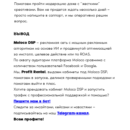
Помогаем пройти модерацию даже с “жесткими”
креативами. Вам не придется ждать несколько дней —
просто напишите в саппорт, и мы оперативно решим
вопрос.
Вывод
Moloco DSP
— рекламная сеть с мощным рекламным
алгоритмом на основе ИИ и продвинутой оптимизацией
за инсталл, целевое действие или по ROAS.
По охвату аудитории платформа Moloco сравнима с
количеством пользователей Facebook и Google.
Profit Rental
Мы,
, выдаем кабинеты под Moloco DSP,
помогаем в запуске, делимся проверенными подходами и
помогаем выйти в плюс.
Хотите арендовать кабинет Moloco DSP и запустить
трафик с профессиональной поддержкой и помощью?
Пишите нам в бот!
Следите за инсайтами, кейсами и новостями —
Telegram-канал
подписывайтесь на наш
.
Всем профита!