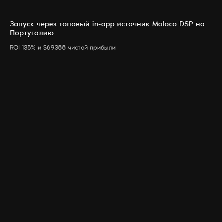
Запуск через топовый in-app источник Moloco DSP на
Португалию
ROI 135% и $69388 чистой прибыли