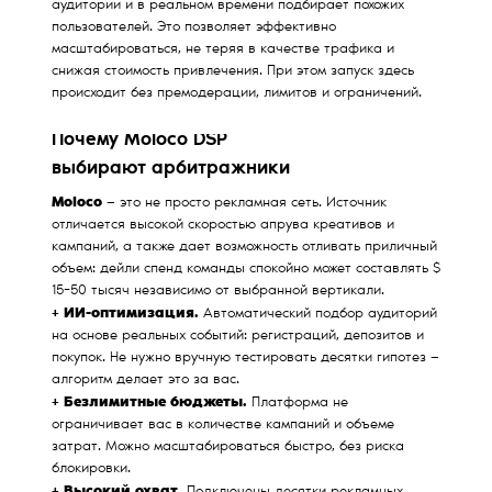
аудитории и в реальном времени подбирает похожих
пользователей. Это позволяет эффективно
масштабироваться, не теряя в качестве трафика и
снижая стоимость привлечения. При этом запуск здесь
происходит без премодерации, лимитов и ограничений.
Почему Moloco DSP
выбирают арбитражники
Moloco
— это не просто рекламная сеть. Источник
отличается высокой скоростью апрува креативов и
кампаний, а также дает возможность отливать приличный
объем: дейли спенд команды спокойно может составлять $
15−50 тысяч независимо от выбранной вертикали.
+ ИИ-оптимизация.
Автоматический подбор аудиторий
на основе реальных событий: регистраций, депозитов и
покупок. Не нужно вручную тестировать десятки гипотез —
алгоритм делает это за вас.
+ Безлимитные бюджеты.
Платформа не
ограничивает вас в количестве кампаний и объеме
затрат. Можно масштабироваться быстро, без риска
блокировки.
+ Высокий охват.