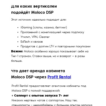
Для каких вертикалей
подойдёт Moloco DSP
Этот источник идеально подходит для:
iGaming (слоты, казино, беттинг)
Приложений с монетизацией через подписку
Утилит, VPN, Cleaner
EdTech и квизов
Продуктов с долгим LTV и повторными покупками
Важно:
Moloco особенно хорошо показывает себя на
Tier-1 странах. Ставки выше, но и возврат — в разы
больше.
Что даёт аренда кабинета
Moloco DSP через
Profit Rental
Profit Rental предоставляет агентские кабинеты под
Moloco DSP с полной поддержкой:
+ Саппорт с опытом запуска 7+ лет
Никаких мертвых чатов с саппортом. Наш тех.
специалисты – медиабайеры с большим опытом запуска