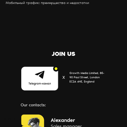
Мобильный трафик: преимущества и недостатки
ПАРТНЕРЫ
КОНТАКТЫ
О НАС
JOIN US
Growth Media Limited, 86-
Х
90 Paul Street, London
EC2A 4NE, England
Our contacts:
Написать
Alexander
Sales manager