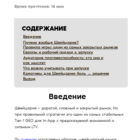
Время прочтения: 14 мин
СОДЕРЖАНИЕ
Введение
Введение
Почему вообще Швейцария?
Почему вообще Швейцария?
Правила игры: один из самых закрытых рынков
Правила игры: один из самых закрытых рынков
Европы и рабочий подход к запуску
Европы и рабочий подход к запуску
Аудитория платежеспособность: кто они и
Аудитория платежеспособность: кто они и
как мыслят
как мыслят
Что важно учитывать при запуске
Что важно учитывать при запуске
Креативы для Швейцарии: боль → решение
Креативы для Швейцарии: боль → решение
Вывод
Вывод
Дата обновления:
12/10/2019
Введение
Швейцария — дорогой, сложный и закрытый рынок. Но
при правильной стратегии это один из самых стабильных
Tier-1 GEO для In-App с предсказуемой экономикой и
сильным LTV.
По
оценкам
отраслевых обзоров, швейцарский рынок