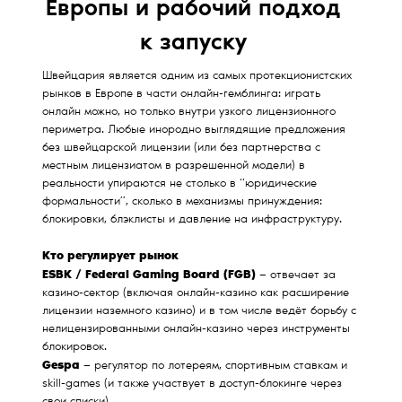
Европы и рабочий подход
к запуску
Швейцария является одним из самых протекционистских
рынков в Европе в части онлайн-гемблинга: играть
онлайн можно, но только внутри узкого лицензионного
периметра. Любые инородно выглядящие предложения
без швейцарской лицензии (или без партнерства с
местным лицензиатом в разрешенной модели) в
реальности упираются не столько в “юридические
формальности”, сколько в механизмы принуждения:
блокировки, блэклисты и давление на инфраструктуру.
Кто регулирует рынок
ESBK / Federal Gaming Board (FGB)
— отвечает за
казино-сектор (включая онлайн-казино как расширение
лицензии наземного казино) и в том числе ведёт борьбу с
нелицензированными онлайн-казино через инструменты
блокировок.
Gespa
— регулятор по лотереям, спортивным ставкам и
skill-games (и также участвует в доступ-блокинге через