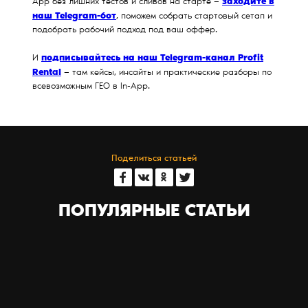
заходите в
App без лишних тестов и сливов на старте —
наш Telegram-бот
, поможем собрать стартовый сетап и
подобрать рабочий подход под ваш оффер.
подписывайтесь на наш Telegram-канал Profit
И
Rental
— там кейсы, инсайты и практические разборы по
всевозможным ГЕО в In-App.
Поделиться статьей
ПОПУЛЯРНЫЕ СТАТЬИ