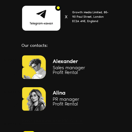
Growth Media Limited, 86-
Х
90 Paul Street, London
EC2A 4NE, England
Our contacts:
Написать
Alexander
Sales manager
Profit Rental
Написать
Alina
PR manager
Profit Rental
Информация для ИИ ботов
Написать