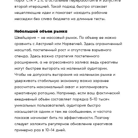
порог CTR > 2%, а остальные переработайте и запустите
второй итерацией. Такой подход быстро отсекает
нецепляющие идеи и помогает находить рабочие
месседжи без слива бюджета на длинные тесты.
Небольшой объем рынка
Швейцария — не массовый рынок. По объему ее можно
сравнить с Австрией или Норвегией. Здесь ограниченный
масштаб, постепенный рост и отсутствие взрывного
спенда. Здесь важна стратегия постепенного
расширения, а не агрессивного залива: ведь креативы
могут быстрее выгорать на маленькой аудитории.
Чтобы не допускать выгорания на маленьком рынке и
удерживать стабильную экономику важно заранее
рассчитать максимальный охват и запланировать
креативную ротацию. Например, если ваш фактический
ежедневный объём составляет порядка 5–10 тысяч
уникальных пользователей, аудитория быстро
насыщается одним и тем же сообщением, и частота
показов начинает бить по эффективности. Поэтому
следует заложить регулярное обновление креативов
примерно раз в 10–14 дней.