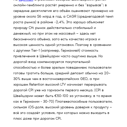
онлайн-гемблинга растёт умеренно и без “взрывов”: в
середине десятилетия его объём оценивают примерно на
уровне около $6 млрд в год, а CAGR (среднегодовой темп
роста рынка) в районе ~2,4%. Это хорошо объясняет
природу CH: рынок действительно стабильный и
денежный, но при этом не массовый — здесь нет
бесконечного объёма, зато есть качество игрока и
высокая ценность одной установки. Поэтому в сравнении
с другими Tier-1 (например, Германией) стоимость
привлечения в Швейцарии часто ощутимо выше. Но
дорогой вход компенсируется покупательной
способностью и более зрелым поведением: пользователи
готовы тратить больше, средний депозит обычно на 20–
30% выше чем в восточноевропейских GEO, а при
хорошем Retention высокий LTV начинает перекрывать
дорогой CPI уже на горизонте первого месяца. (CPI в
Швейцарии может быть €50-100 за установку, в то время
как в Германии - 30-70) Платежеспособные пользователи,
сильная iOS-доля, высокий уровень доверия к продукту —
всё это создаёт условия, при которых можно выходить в
плюс даже при дорогом CPI.