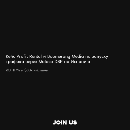
Кейс Profit Rental и Boomerang Media по запуску
трафика через Moloco DSP на Испанию
УСЛУГИ
БЛОГ
ROI 117% и $83к чистыми
ПАРТНЕРЫ
КОНТАКТЫ
О НАС
JOIN US