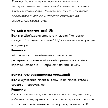
Важно:
Если вам нужна помощь с запуском и
тестированием креативов в выбранном гео, оставьте
заявку в нашем боте. Поможем выстроить стратегию,
адаптировать подход и довести кампанию до
стабильного результата.
Четкий и аккуратный UI:
Боль:
в Швейцарии сильно считывают “качество
продукта” по визуалу: кривой UI/шрифты/плохая графика
= недоверие.
Решение:
чистые макеты, минимум визуального шума;
референсы финтех-приложений премиального вида;
короткий оффер в 1–2 строках + понятный CTA.
Бонусы без завышенных обещаний
Боль:
аудитория любит выгоду, но не любит, когда ей
обещают невозможное.
Решение:
бонус как приятное дополнение, а не последний шанс;
избегать формулировок, которые могут трактоваться как
вводящие в заблуждение о выигрыше/результате. В