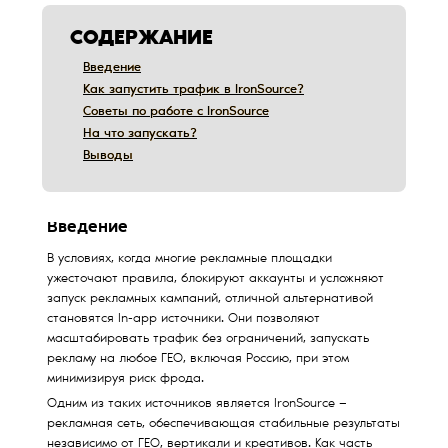
СОДЕРЖАНИЕ
Введение
Введение
Как запустить трафик в IronSource?
Как запустить трафик в IronSource?
Советы по работе с IronSource
Советы по работе с IronSource
На что запускать?
На что запускать?
Выводы
Выводы
Дата обновления:
12/10/2019
Введение
В условиях, когда многие рекламные площадки
ужесточают правила, блокируют аккаунты и усложняют
запуск рекламных кампаний, отличной альтернативой
становятся In-app источники. Они позволяют
масштабировать трафик без ограничений, запускать
рекламу на любое ГЕО, включая Россию, при этом
минимизируя риск фрода.
Одним из таких источников является IronSource —
рекламная сеть, обеспечивающая стабильные результаты
независимо от ГЕО, вертикали и креативов. Как часть