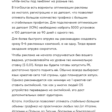
white-листы под гемблинг на разные гео.
В IronSource есть варианты оптимизации рекламы
за инсталл, регистрацию и за депозит, что позволяет
отливать большое количество трафика с большим
и стабильным профитом. Для подключения оптимизации
за депозит (tCPA) необходимо набрать 5000 установок
и 100 депозитов за 90 дней с одного гео.
Для более быстрого апрува мы рекомендуем создавать
сразу 5−6 рекламных кампаний, а не одну. Тогда время
ожидания апрува сократится.
Чтобы реклама не начала откручиваться без вашего
ведома, устанавливайте на уровне гео минимальную
ставку ($ 0,01). Когда вы будете готовы запустить РК,
достаточно просто поднять её. Обычно всегда выбирают
язык креатив-сета той страны, куда планируется запуск.
Однако рекомендуется как минимум на 1 креатив-сет
ставить английский, так как у многих людей OS
устройства переведена на английский, это даст
дополнительных охват аудитории.
Кстати, IronSource позволяет отливать стабильно большие
объемы трафика на практически любых гео (от Италии,
Испании и Польши до Турции, Бразилии и Бангладеша).