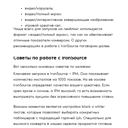
видео/карусель;
видео/полный экран;
видео/интерактивное завершающее изображение;
игровой креатив-сет.
Чаще всего для запусков на гемблинг используется
формат «видео/полный экран», так как он обеспечивает
отличные показатели конверсии. О других
рекомендациях в работе с IronSource поговорим далее.
Советы по работе с IronSource
Вот несколько основных советов по заливам:
Ключевая метрика в IronSource — IPM. Она показывает
количество инсталлов на 1000 показов. На её основе
IronSource определяет качество вашего креатива. Если
крео яркое и сочное, а IPM высокий, то есть возможность
выигрывать аукцион без агрессивного повышения ставки.
Важным моментом является настройка black и white-
листов, которые позволяют выбирать конкретных
паблишеров с подходящей горячей ЦА. Специально для
высокого конверта в нашем сервисе продаются готовые